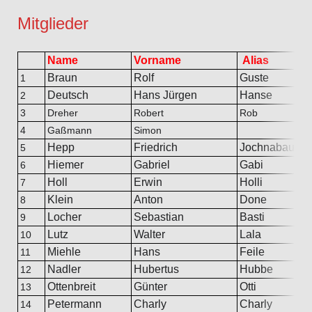
Mitglieder
Name
Vorname
Alias
Braun
Rolf
Guste
1
Deutsch
Hans Jürgen
Hanse
2
3
Dreher
Robert
Rob
4
Gaßmann
Simon
Hepp
Friedrich
Jochnabauer
5
Hiemer
Gabriel
Gabi
6
Holl
Erwin
Holli
7
Klein
Anton
Done
8
Locher
Sebastian
Basti
9
Lutz
Walter
Lala
10
Miehle
Hans
Feile
11
Nadler
Hubertus
Hubbe
12
Ottenbreit
Günter
Otti
13
Petermann
Charly
Charly
14