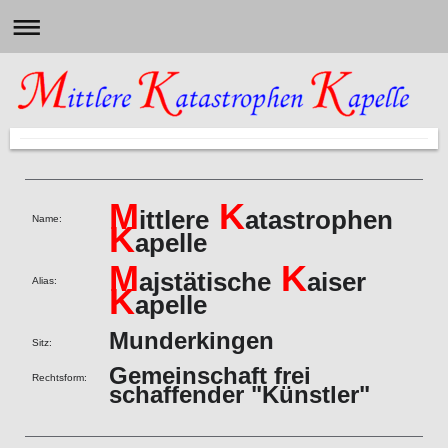
M
K
ittlere
atastrophen
Name:
K
apelle
M
K
ajstätische
aiser
Alias:
K
apelle
Munderkingen
Sitz:
Gemeinschaft frei
Rechtsform:
schaffender "Künstler"